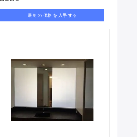
最良 の 価格 を 入手 する