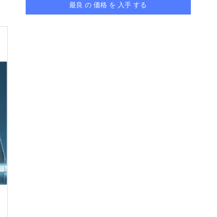
最良 の 価格 を 入手 する