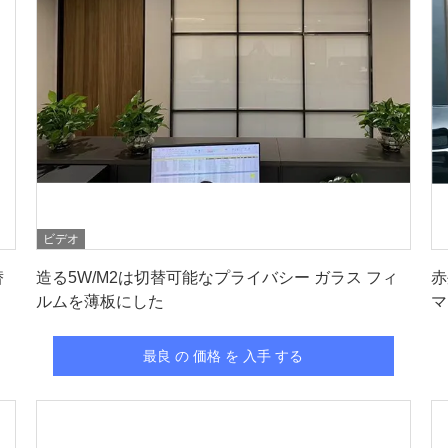
ビデオ
最良 の 価格 を 入手 する
替
造る5W/M2は切替可能なプライバシー ガラス フィ
赤
ルムを薄板にした
マ
最良 の 価格 を 入手 する