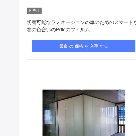
ビデオ
最良 の 価格 を 入手 する
切替可能なラミネーションの車のためのスマート
窓の色合いのPdlcのフィルム
最良 の 価格 を 入手 する