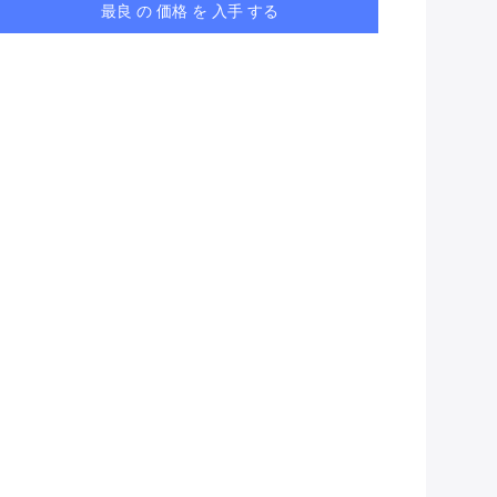
最良 の 価格 を 入手 する