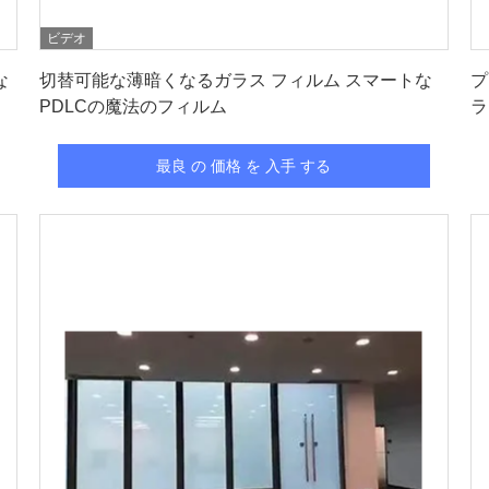
ビデオ
最良 の 価格 を 入手 する
な
切替可能な薄暗くなるガラス フィルム スマートな
プ
PDLCの魔法のフィルム
ラ
最良 の 価格 を 入手 する