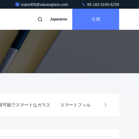
export08@valuesglass.com
86-182-0190-6259
引用
Japanese
替可能でスマートなガラス
スマートフィルム
ガラス シャワー