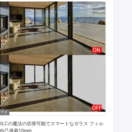
ビデオ
最良 の 価格 を 入手 する
DLCの魔法の切替可能でスマートなガラス フィル
自己接着10mm