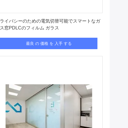
最良 の 価格 を 入手 する
ライバシーのための電気切替可能でスマートなガ
ス窓PDLCのフィルム ガラス
最良 の 価格 を 入手 する