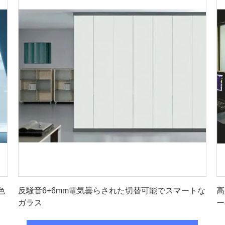
最良 の 価格 を 入手 する
色
反騒音6+6mm電気曇らされた切替可能でスマートな
高
ガラス
ー