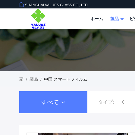
SHANGHAI VALUES GLASS CO., LTD
ホーム
製品
ビ
家
製品
/
/
中国 スマートフィルム
すべて
タイプ:
緩和されたガラスのパネ