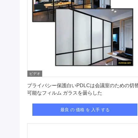
ビデオ
最良 の 価格 を 入手 する
プライバシー保護白いPDLCは会議室のための切
可能なフィルム ガラスを曇らした
最良 の 価格 を 入手 する