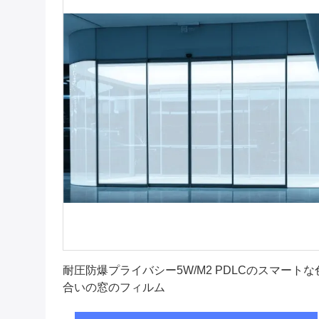
最良 の 価格 を 入手 する
耐圧防爆プライバシー5W/M2 PDLCのスマートな
合いの窓のフィルム