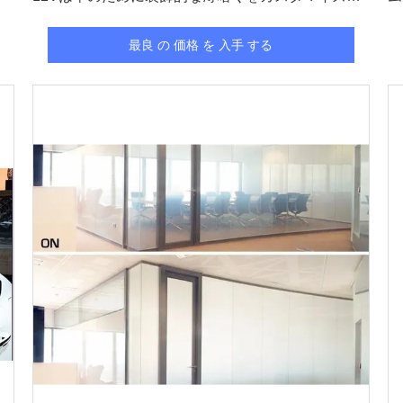
た
最良 の 価格 を 入手 する