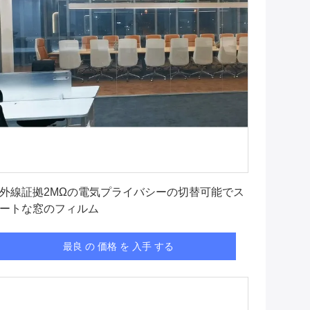
最良 の 価格 を 入手 する
外線証拠2MΩの電気プライバシーの切替可能でス
ートな窓のフィルム
最良 の 価格 を 入手 する