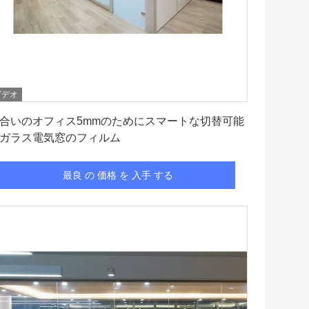
ビデオ
最良 の 価格 を 入手 する
合いのオフィス5mmのためにスマートな切替可能
ガラス電気窓のフィルム
最良 の 価格 を 入手 する