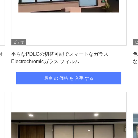
ビデオ
最良 の 価格 を 入手 する
付
平らなPDLCの切替可能でスマートなガラス
色
Electrochromicガラス フィルム
な
最良 の 価格 を 入手 する