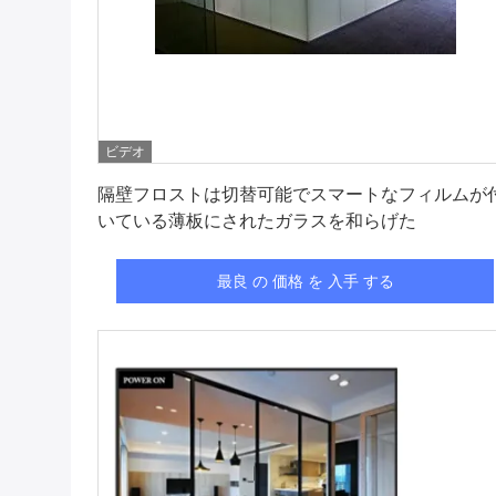
ビデオ
最良 の 価格 を 入手 する
隔壁フロストは切替可能でスマートなフィルムが
いている薄板にされたガラスを和らげた
最良 の 価格 を 入手 する