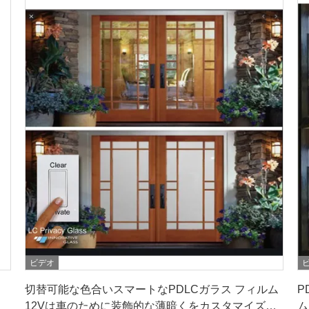
ビデオ
最良 の 価格 を 入手 する
切替可能な色合いスマートなPDLCガラス フィルム
P
12Vは車のために装飾的な薄暗くをカスタマイズし
ム