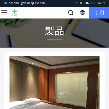
export08@valuesglass.com
86-182-0190-6259
引用
製品