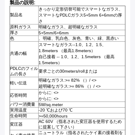
製品の説明:
きっかり定形切替可能でスマートなガラス、
製品名
スマートなPDLCガラス5+5mm 6+6mmの厚
さ
原料ガラス
明確なガラス、超明確なガラス
厚さ
5+5mm/6+6mm
色
、明確、乳白色、灰色、青い、緑、黒赤い
スマートなガラス--1.0、1.2、1.5、
1.8meters （最高1.8meters）
共通の幅
自己接着 -- 1.0、1.2、1.5meters （最高
1.5meters）
PDLCのフィル
要求ごとの30meters/rollまたは
ムの長さ
明確なガラス:>= 82% （）/ <>
軽い伝送
超明確なガラス:>= 86% （）/ <>
からに: <>
応答時間
からに: <>
パワー消費量
5W/sq.meter
実用温度
-20 ℃および70 ℃
生命時間
>=50,000hours
AC 60V （指名された変圧器を使用するため
変圧器
に提案して下さい）
ニュートラル（指名されたケイ素の接着剤を