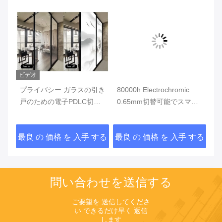
ビデオ
ビ
接
プライバシー ガラスの引き
80000h Electrochromic
0
可
戸のための電子PDLC切替
0.65mm切替可能でスマー
の
可能でスマートなガラス
トなガラスPDLC
切
ラ
する
最良 の 価格 を 入手 する
最良 の 価格 を 入手 する
最
問い合わせを送信する
ご要望を 送信してくださ
い できるだけ早く 返信
します