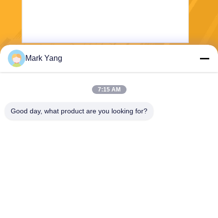
Mark Yang
送信する
7:15 AM
Good day, what product are you looking for?
SHANGHAI VALUES GLASS CO., LTD
export08@valuesglass.com
86-182-0190-6259
No.2の車線688、北のJiangj
u Rd、Pujiang、Minhang、
上海、中国