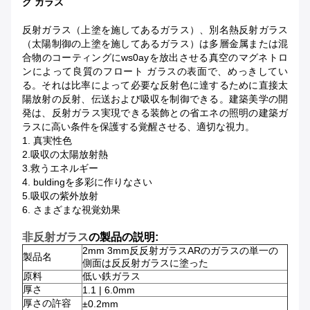
グ ガラス
反射ガラス（上塗を施してあるガラス）、別名熱反射ガラス
（太陽制御の上塗を施してあるガラス）は多層金属または混
合物のコーティングにws0ayを放出させる真空のマグネトロ
ンによって良質のフロート ガラスの表面で、めっきしてい
る。それは比率によって必要な反射色に達するために直接太
陽放射の反射、伝送および吸収を制御できる。建築美学の開
発は、反射ガラス実現できる装飾との省エネの照明の建築ガ
ラスに高い条件を保護する覚醒させる、適切な視力。
1. 真実性色
2.吸収の太陽放射熱
3.救うエネルギー
4. buldingを多彩に作りなさい
5.吸収の紫外放射
6. さまざまな視覚効果
非反射ガラス
の製品の説明:
2mm 3mm反反射ガラスARのガラスの単一の
製品名
側面は反反射ガラスに塗った
原料
低い鉄ガラス
厚さ
1.1 | 6.0mm
厚さの許容
±0.2mm