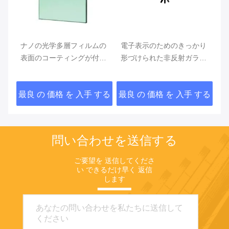
ナノの光学多層フィルムの
電子表示のためのきっかり
非
ガラ
表面のコーティングが付い
形づけられた非反射ガラス
射
ている2mm 3mmの非反射
2mm 3mmの厚さ
の
ガラス
する
最良 の 価格 を 入手 する
最良 の 価格 を 入手 する
最
問い合わせを送信する
ご要望を 送信してくださ
い できるだけ早く 返信
します