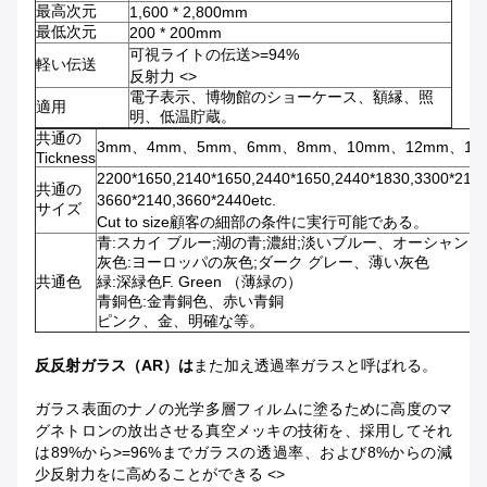
最高次元
1,600 * 2,800mm
最低次元
200 * 200mm
可視ライトの伝送>=94%
軽い伝送
反射力 <>
電子表示、博物館のショーケース、額縁、照
適用
明、低温貯蔵。
共通の
3mm、4mm、5mm、6mm、8mm、10mm、12mm、15
Tickness
2200*1650,2140*1650,2440*1650,2440*1830,3300*213
共通の
3660*2140,3660*2440etc.
サイズ
Cut to size顧客の細部の条件に実行可能である。
青:スカイ ブルー;湖の青;濃紺;淡いブルー、オーシャン 
灰色:ヨーロッパの灰色;ダーク グレー、薄い灰色
共通色
緑:深緑色F. Green （薄緑の）
青銅色:金青銅色、赤い青銅
ピンク、金、明確な等。
反反射ガラス（AR）は
また加え透過率ガラスと呼ばれる。
ガラス表面のナノの光学多層フィルムに塗るために高度のマ
グネトロンの放出させる真空メッキの技術を、採用してそれ
は89%から>=96%までガラスの透過率、および8%からの減
少反射力をに高めることができる <>