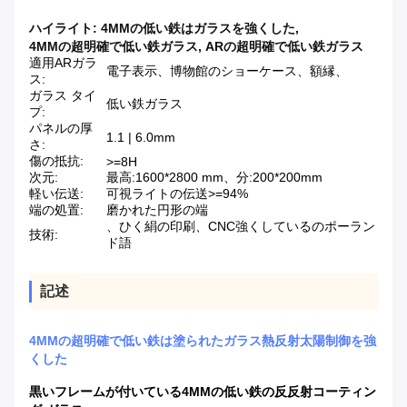
ハイライト:
4MMの低い鉄はガラスを強くした
,
4MMの超明確で低い鉄ガラス
,
ARの超明確で低い鉄ガラス
適用ARガラ
電子表示、博物館のショーケース、額縁、
ス:
ガラス タイ
低い鉄ガラス
プ:
パネルの厚
1.1 | 6.0mm
さ:
傷の抵抗:
>=8H
次元:
最高:1600*2800 mm、分:200*200mm
軽い伝送:
可視ライトの伝送>=94%
端の処置:
磨かれた円形の端
、ひく絹の印刷、CNC強くしているのポーラン
技術:
ド語
記述
4MMの超明確で低い鉄は塗られたガラス熱反射太陽制御を強
くした
黒いフレームが付いている4MMの低い鉄の反反射コーティン