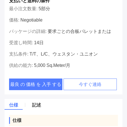
支払いと送料の条件
最小注文数量:
5部分
価格:
Negotiable
パッケージの詳細:
要求ごとの合板パレットまたは
受渡し時間:
14日
支払条件:
T/T、L/C、ウェスタン・ユニオン
供給の能力:
5,000 Sq.meter/月
最良 の 価格 を 入手 する
今すぐ連絡
仕様
記述
仕様