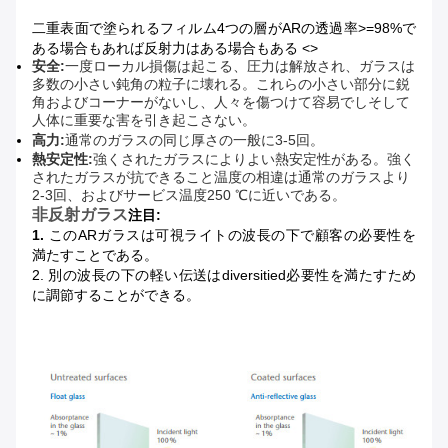
二重表面で塗られるフィルム4つの層がARの透過率>=98%で
ある場合もあれば反射力はある場合もある <>
安全:
一度ローカル損傷は起こる、圧力は解放され、ガラスは
多数の小さい鈍角の粒子に壊れる。これらの小さい部分に鋭
角およびコーナーがないし、人々を傷つけて容易でしそして
人体に重要な害を引き起こさない。
高力:
通常のガラスの同じ厚さの一般に3-5回。
熱安定性:
強くされたガラスによりよい熱安定性がある。強く
されたガラスが抗できること温度の相違は通常のガラスより
2-3回、およびサービス温度250 ℃に近いである。
非反射ガラス
注目:
1.
このARガラスは可視ライトの波長の下で顧客の必要性を
満たすことである。
2. 別の波長の下の軽い伝送はdiversitied必要性を満たすため
に調節することができる。