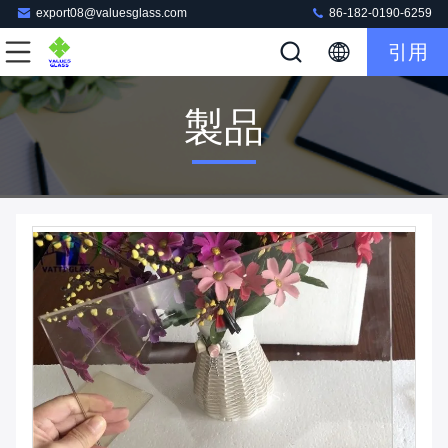
export08@valuesglass.com
86-182-0190-6259
引用
製品