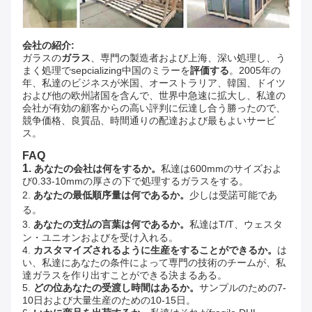
会社の紹介:
ガラスの
ガラス
、専門の製造者および上海、深い処理し、う
まく処理でsepcializing中国のミラーを
評価する
。2005年の
年、私達のビジネスが米国、オーストラリア、韓国、ドイツ
および他の欧州諸国を含んで、世界中急速に拡大し、私達の
会社が有効の顧客からの高い評判に伝達し合う勝ったので、
競争価格、良質品、時間通りの配達および最もよいサービ
ス。
FAQ
1.
あなたの会社は何をするか。
私達は600mmのサイズおよ
び0.33-10mmの厚さの下で処理するガラスをする。
2. 
あなたの最低順序量は何であるか。
少しは受諾可能であ
る。
3. 
あなたの支払の言葉は何であるか。
私達はT/T、ウェスタ
ン・ユニオンおよびを受け入れる。
4. 
カスタマイズされるように生産をすることができるか。
は
い、私達にあなたの条件によって専門の技術のチームが、私
達ガラスを作り出すことができる決まるある。
5. 
どの位あなたの受渡し時間はあるか。
サンプルのための7-
10日および大量生産のための10-15日。