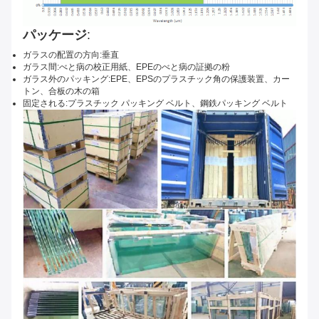
パッケージ
:
ガラスの配置の方向:垂直
ガラス間:べと病の校正用紙、EPEのべと病の証拠の粉
ガラス外のパッキング:EPE、EPSのプラスチック角の保護装置、カー
トン、合板の木の箱
固定される:プラスチック パッキング ベルト、鋼鉄パッキング ベルト