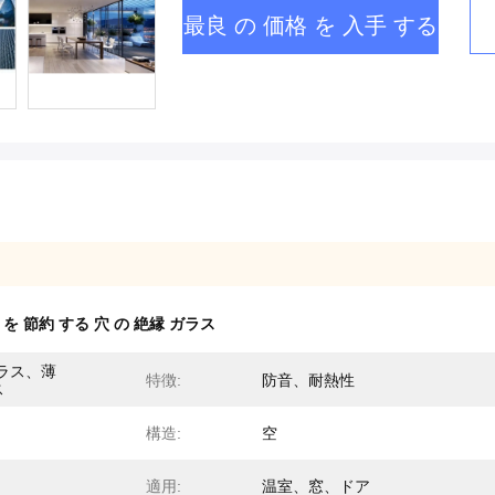
最良 の 価格 を 入手 する
を 節約 する 穴 の 絶縁 ガラス
ラス、薄
特徴:
防音、耐熱性
ス
構造:
空
適用:
温室、窓、ドア