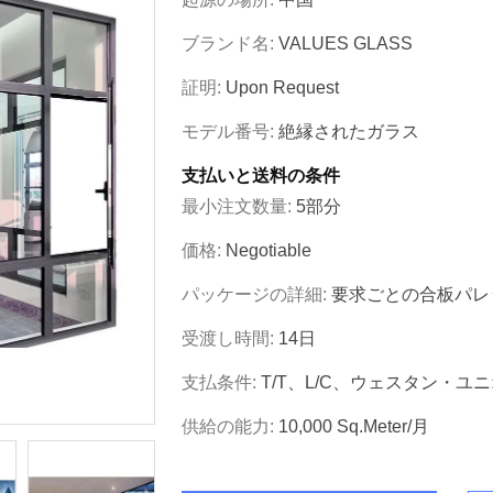
ブランド名:
VALUES GLASS
証明:
Upon Request
モデル番号:
絶縁されたガラス
支払いと送料の条件
最小注文数量:
5部分
価格:
Negotiable
パッケージの詳細:
要求ごとの合板パレ
受渡し時間:
14日
支払条件:
T/T、L/C、ウェスタン・ユ
供給の能力:
10,000 Sq.meter/月