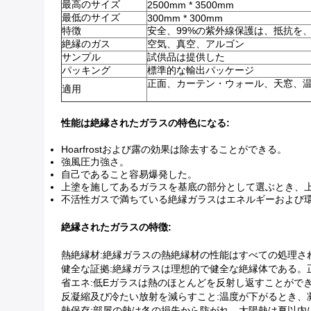
最高のサイズ
2500mm * 3500mm
最低のサイズ
300mm * 300mm
特徴
安全、99%の紫外線保護は、抵抗を
絶縁のガス
空気、真空、アルゴン
サンプル
試供品は提供した
パッキング
標準的な輸出パッケージ
正面、カーテン・ウォール、天窓、
適用
性能は絶縁されたガラスの特色になる:
Hoarfrostおよび露の効果は除去することができる。
強風圧力強さ。
自己であること容易爆発した。
上塗を施してあるガラスを基底の部分として選ぶとき、
不活性ガスで満ちている絶縁ガラスはエネルギーおよび
絶縁されたガラスの特徴:
熱絶縁材:絶縁ガラスの熱絶縁材の性能はすべての処理さ
健全な証拠:絶縁ガラスは理想的で健全な絶縁体である。正
省エネ:低Eガラスは熱のほとんどを反射し返すことがで
反凝縮及び冷たい放射を減らすこと:温度が下がるとき、
熱保存:部屋の熱は冬の損失から防がれ、太陽熱は夏以内