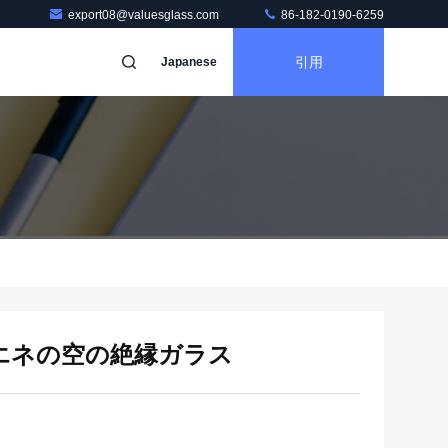
export08@valuesglass.com
86-182-0190-6259
引用
Japanese
エネの空の絶縁ガラス