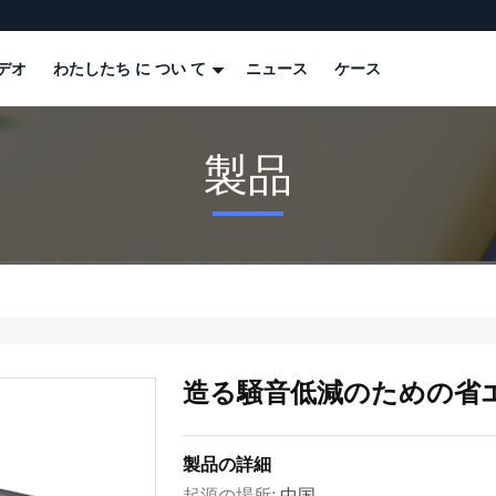
デオ
わたしたち に つい て
ニュース
ケース
製品
造る騒音低減のための省
製品の詳細
起源の場所:
中国