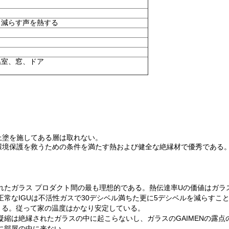
、減らす声を熱する
温室、窓、ドア
上塗を施してある層は取れない。
環境保護を救うための条件を満たす熱および健全な絶縁材で優秀である
れたガラス プロダクト間の最も理想的である。熱伝達率Uの価値はガ
常なIGUは不活性ガスで30デシベル満ちた更に5デシベルを減らすこ
きる。従って家の温度はかなり安定している。
凝縮は絶縁されたガラスの中に起こらないし、ガラスのGAIMENの露点
に部屋の中に来ない。