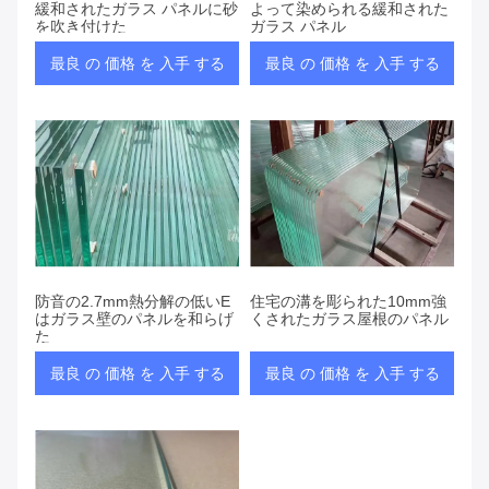
緩和されたガラス パネルに砂
よって染められる緩和された
を吹き付けた
ガラス パネル
最良 の 価格 を 入手 する
最良 の 価格 を 入手 する
防音の2.7mm熱分解の低いE
住宅の溝を彫られた10mm強
はガラス壁のパネルを和らげ
くされたガラス屋根のパネル
た
最良 の 価格 を 入手 する
最良 の 価格 を 入手 する