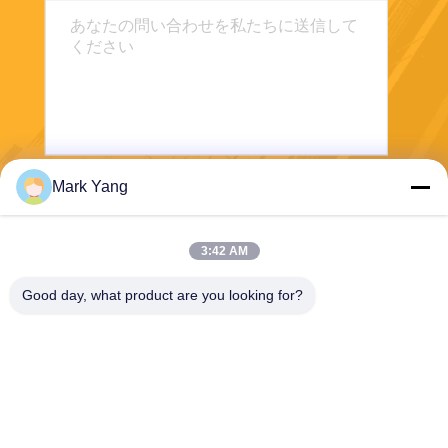
Mark Yang
送信する
3:42 AM
Good day, what product are you looking for?
SHANGHAI VALUES GLASS CO., LTD
export08@valuesglass.com
86-182-0190-6259