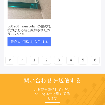
BS6206 Transculantの傷の抵
抗力がある造る緩和されたガ
ラス パネル
最良 の 価格 を 入手 する
1
2
3
4
5
6
問い合わせを送信する
ご要望を 送信してくださ
い できるだけ早く 返信
します