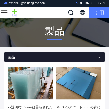
export08@valuesglass.com
86-182-0190-6259
引用
製品
製品
不透明な3.2mmは曇らされた
SGCCのアパート5mmの青に